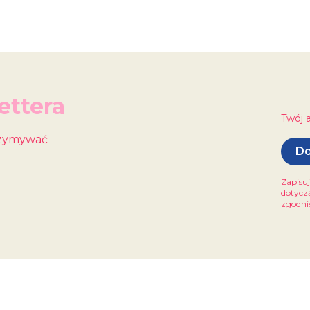
ettera
Twój 
trzymywać
Do
Zapisuj
dotycz
zgodnie