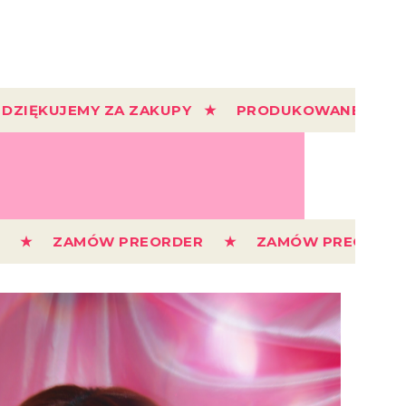
ZIĘKUJEMY ZA ZAKUPY ★ PRODUKOWANE W PO
ER ★ ZAMÓW PREORDER ★ ZAMÓW PREORD