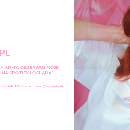
PL
TA ADMY.
OBSERWUJ MOJE
 NA SPOTIFY I OGLĄDAJ
ories lub TikTok i oznacz @admaland