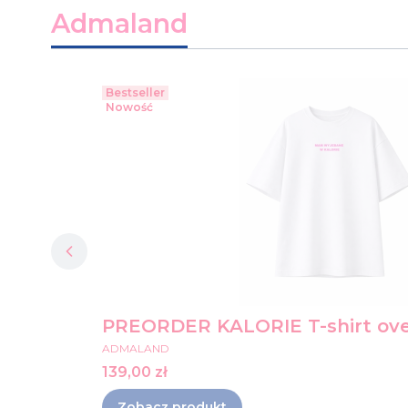
Admaland
Bestseller
Nowość
PREORDER KALORIE T-shirt ove
PRODUCENT
ADMALAND
Cena
139,00 zł
Zobacz produkt