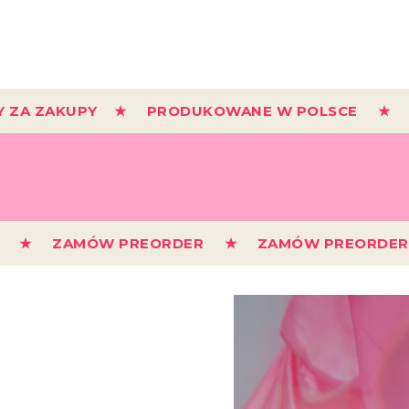
Y ZA ZAKUPY ★ PRODUKOWANE W POLSCE ★ D
ER ★ ZAMÓW PREORDER ★ ZAMÓW PREORD