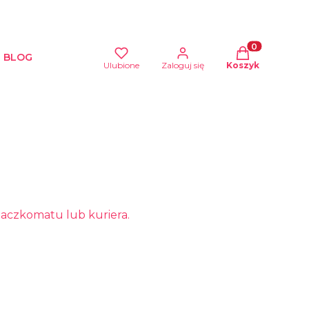
Produkty w kos
BLOG
Ulubione
Zaloguj się
Koszyk
aczkomatu lub kuriera.