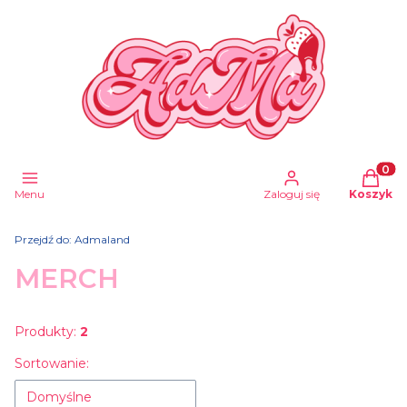
Produkt
Menu
Zaloguj się
Koszyk
Przejdź do:
Admaland
MERCH
Produkty:
2
Lista produktów
Sortowanie:
Domyślne