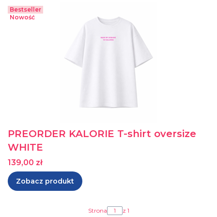
Bestseller
Nowość
PREORDER KALORIE T-shirt oversize
WHITE
Cena
139,00 zł
Zobacz produkt
Strona
z 1