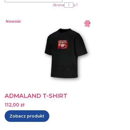
Strona
z 1
Nowość
ADMALAND T-SHIRT
Cena
112,00 zł
Zobacz produkt