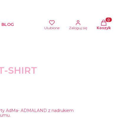
Produkty w kos
BLOG
Ulubione
Zaloguj się
Koszyk
T-SHIRT
 płyty AdMa- ADMALAND z nadrukiem
bumu.