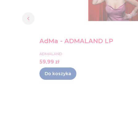
AdMa - ADMALAND LP
PRODUCENT
ADMALAND
Cena
59,99 zł
Do koszyka