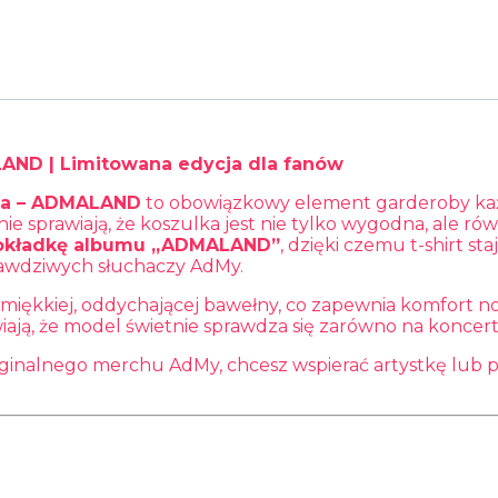
AND | Limitowana edycja dla fanów
a – ADMALAND
to obowiązkowy element garderoby każd
ie sprawiają, że koszulka jest nie tylko wygodna, ale rów
okładkę albumu „ADMALAND”
, dzięki czemu t-shirt st
awdziwych słuchaczy AdMy.
iękkiej, oddychającej bawełny, co zapewnia komfort nos
ają, że model świetnie sprawdza się zarówno na koncerty, 
ryginalnego merchu AdMy, chcesz wspierać artystkę lub 