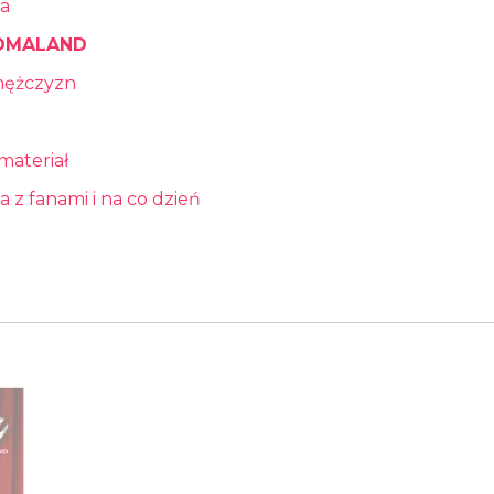
na
DMALAND
 mężczyzn
materiał
a z fanami i na co dzień