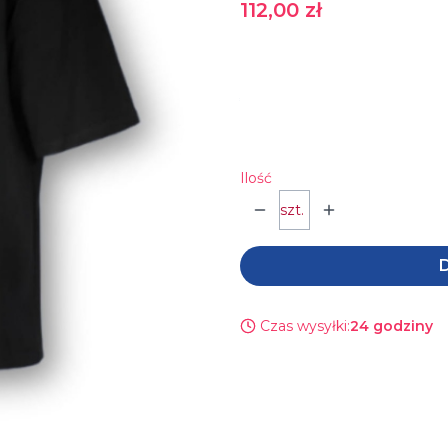
Cena
112,00 zł
Wybierz wariant produkt
*
Rozmiar
Wybierz
Ilość
szt.
D
Czas wysyłki:
24 godziny