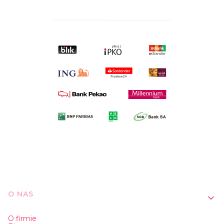
Linki w stopce
O NAS
O firmie