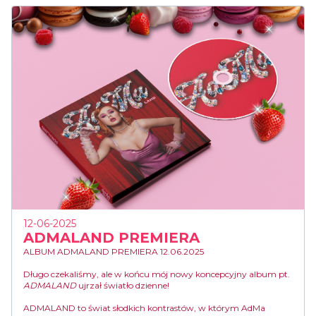
12-06-2025
ADMALAND PREMIERA
ALBUM ADMALAND PREMIERA 12.06.2025
Długo czekaliśmy, ale w końcu mój nowy koncepcyjny album pt.
ADMALAND
ujrzał światło dzienne!
ADMALAND
to świat słodkich kontrastów, w którym AdMa