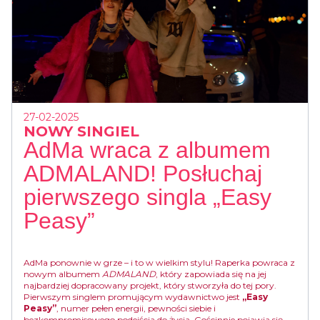
27-02-2025
NOWY SINGIEL
AdMa wraca z albumem
ADMALAND! Posłuchaj
pierwszego singla „Easy
Peasy”
AdMa ponownie w grze – i to w wielkim stylu! Raperka powraca z
nowym albumem
ADMALAND
, który zapowiada się na jej
najbardziej dopracowany projekt, który stworzyła do tej pory.
Pierwszym singlem promującym wydawnictwo jest
„Easy
Peasy”
, numer pełen energii, pewności siebie i
bezkompromisowego podejścia do życia. Gościnnie pojawia się