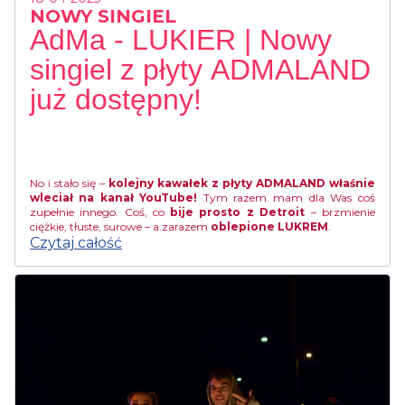
NOWY SINGIEL
AdMa - LUKIER | Nowy
singiel z płyty ADMALAND
już dostępny!
No i stało się –
kolejny kawałek z płyty ADMALAND właśnie
wleciał na kanał YouTube!
Tym razem mam dla Was coś
zupełnie innego. Coś, co
bije prosto z Detroit
– brzmienie
ciężkie, tłuste, surowe – a zarazem
oblepione LUKREM
.
Czytaj całość