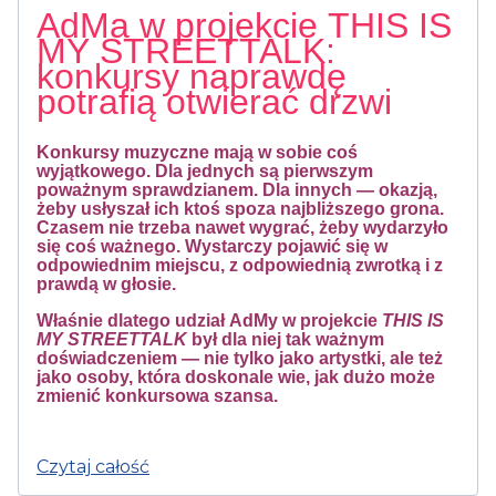
AdMa w projekcie THIS IS
MY STREETTALK:
konkursy naprawdę
potrafią otwierać drzwi
Konkursy muzyczne mają w sobie coś
wyjątkowego. Dla jednych są pierwszym
poważnym sprawdzianem. Dla innych — okazją,
żeby usłyszał ich ktoś spoza najbliższego grona.
Czasem nie trzeba nawet wygrać, żeby wydarzyło
się coś ważnego. Wystarczy pojawić się w
odpowiednim miejscu, z odpowiednią zwrotką i z
prawdą w głosie.
Właśnie dlatego udział AdMy w projekcie
THIS IS
MY STREETTALK
był dla niej tak ważnym
doświadczeniem — nie tylko jako artystki, ale też
jako osoby, która doskonale wie, jak dużo może
zmienić konkursowa szansa.
Czytaj całość