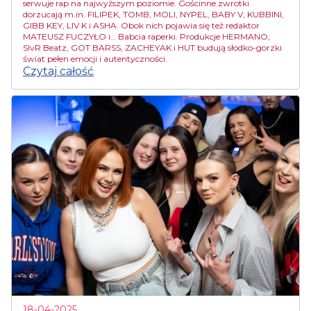
serwuje rap na najwyższym poziomie. Gościnne zwrotki
dorzucają m.in. FILIPEK, TOMB, MOLI, NYPEL, BABY V, KUBBINI,
GIBB KEY, LIV K i ASHA. Obok nich pojawia się też redaktor
MATEUSZ FUCZYŁO i… Babcia raperki. Produkcje HERMANO,
SlvR Beatz, GOT BARSS, ZACHEYAK i HUT budują słodko-gorzki
świat pełen emocji i autentyczności.
Czytaj całość
18-04-2025